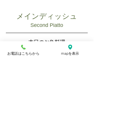
メインディッシュ
Second Piatto
本日のお魚料理
￥1,700
お電話はこちらから
mapを表示
本日のお肉のグリル
牛肉・豚肉・仔羊・鶏肉などお尋
ねください。￥1,800～
デザート